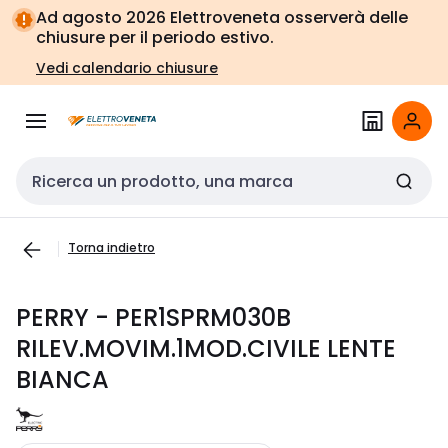
Vai alla
Vai
Ad agosto 2026 Elettroveneta osserverà delle
navigazione
alla
chiusure per il periodo estivo.
pagina
Vedi calendario chiusure
Cerca input
Torna indietro
PERRY - PER1SPRM030B
RILEV.MOVIM.1MOD.CIVILE LENTE
BIANCA