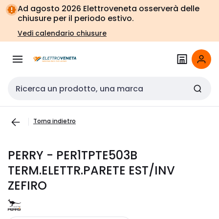
Vai alla
Vai
Ad agosto 2026 Elettroveneta osserverà delle
navigazione
alla
chiusure per il periodo estivo.
pagina
Vedi calendario chiusure
Cerca input
Torna indietro
PERRY - PER1TPTE503B
TERM.ELETTR.PARETE EST/INV
ZEFIRO