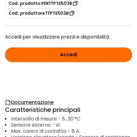
copia
Cod. prodotto PER1TPTE503B
copia
Cod. produttore 1TPTE503B
Accedi per visualizzare prezzi e disponibilità
Accedi
Documentazione
Caratteristiche principali
Intervallo di misura
-
5...30
°C
Sensore esterno
-
sì
Max. carico di contatto
-
8
A