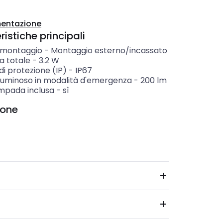
entazione
istiche principali
i montaggio
-
Montaggio esterno/incassato
a totale
-
3.2
W
i protezione (IP)
-
IP67
 luminoso in modalità d'emergenza
-
200
lm
mpada inclusa
-
sì
ione