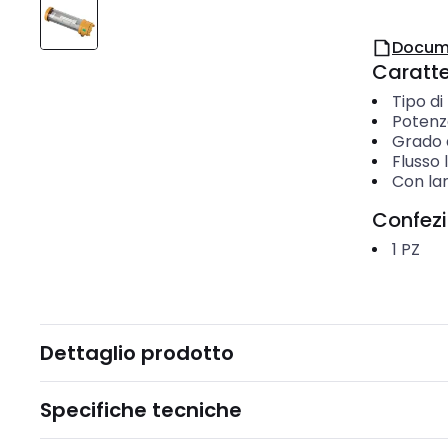
Docum
Caratter
Tipo d
Potenz
Grado d
Flusso
Con la
Confez
1
PZ
Dettaglio prodotto
Specifiche tecniche