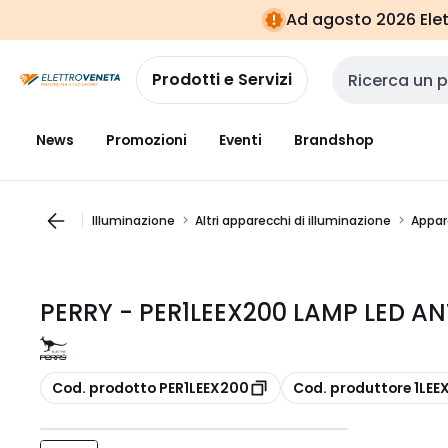
Vai alla
Vai
Ad agosto 2026 Elett
navigazione
alla
pagina
Prodotti e Servizi
Cerca input
News
Promozioni
Eventi
Brandshop
Illuminazione
Altri apparecchi di illuminazione
Appar
PERRY - PER1LEEX200 LAMP LED AN
copia
copia
Cod. prodotto PER1LEEX200
Cod. produttore 1LEE