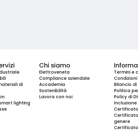
ervizi
Chi siamo
Informaz
dustriale
Elettroveneta
Termini e 
ili
Compliance aziendale
Condizioni
ateriali di
Accademia
Bilancio di
Sostenibilità
Politica pe
ion
Lavora con noi
Policy di D
smart lighting
Inclusione 
sse
Certificato
Certificato
genere
Certificat