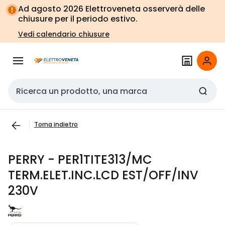
Vai alla
Vai
Ad agosto 2026 Elettroveneta osserverà delle
navigazione
alla
chiusure per il periodo estivo.
pagina
Vedi calendario chiusure
Cerca input
Torna indietro
PERRY - PER1TITE313/MC
TERM.ELET.INC.LCD EST/OFF/INV
230V