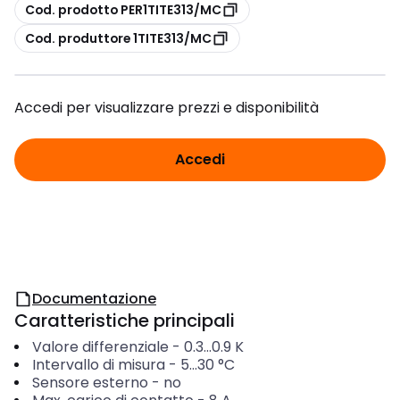
copia
Cod. prodotto PER1TITE313/MC
copia
Cod. produttore 1TITE313/MC
Accedi per visualizzare prezzi e disponibilità
Accedi
Documentazione
Caratteristiche principali
Valore differenziale
-
0.3...0.9
K
Intervallo di misura
-
5...30
°C
Sensore esterno
-
no