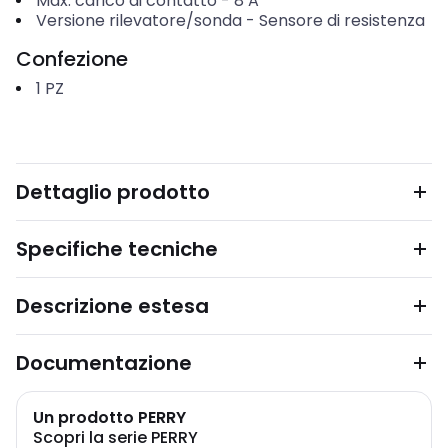
Max. carico di contatto
-
8
A
Versione rilevatore/sonda
-
Sensore di resistenza
Confezione
1
PZ
Dettaglio prodotto
Specifiche tecniche
Descrizione estesa
Documentazione
Un prodotto PERRY
Scopri la serie PERRY