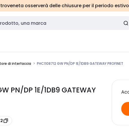
roveneta osserverà delle chiusure per il periodo estivo
ore di interfaccia
PHC1108712 GW PN/DP 1E/1DB9 GATEWAY PROFINET
GW PN/DP 1E/1DB9 GATEWAY
Acc
12