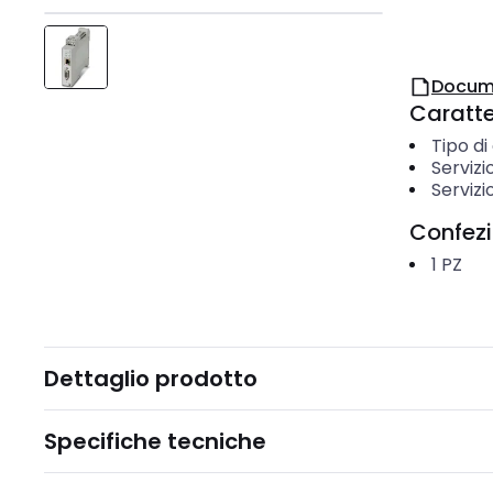
Docum
Caratter
Tipo di
Servizi
Servizi
Confez
1
PZ
Dettaglio prodotto
Specifiche tecniche