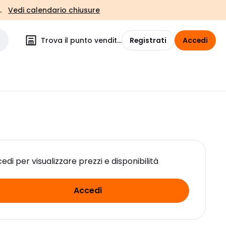
.
Vedi calendario chiusure
Trova il punto vendita
Registrati
Accedi
edi per visualizzare prezzi e disponibilità
Accedi