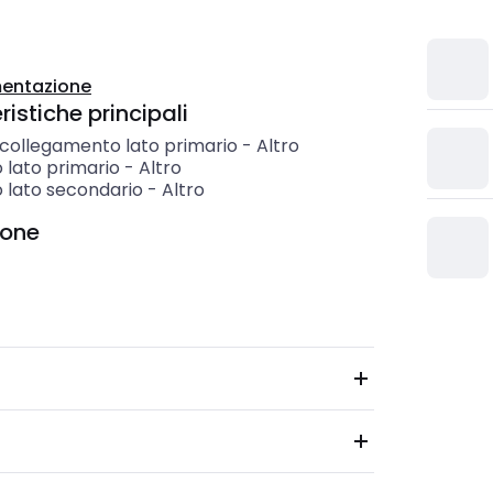
entazione
istiche principali
 collegamento lato primario
-
Altro
o lato primario
-
Altro
o lato secondario
-
Altro
ione