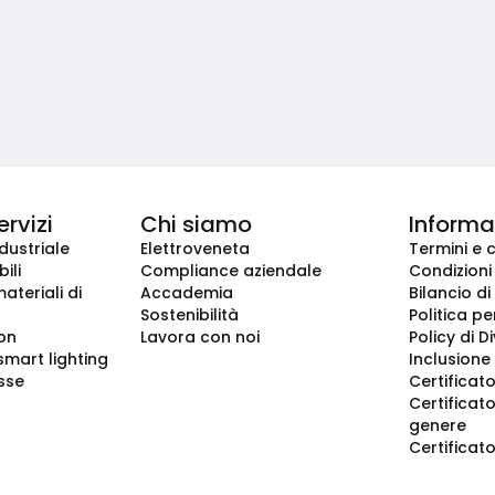
ervizi
Chi siamo
Informaz
dustriale
Elettroveneta
Termini e 
ili
Compliance aziendale
Condizioni
ateriali di
Accademia
Bilancio di
Sostenibilità
Politica pe
ion
Lavora con noi
Policy di D
smart lighting
Inclusione 
sse
Certificato
Certificato
genere
Certificat