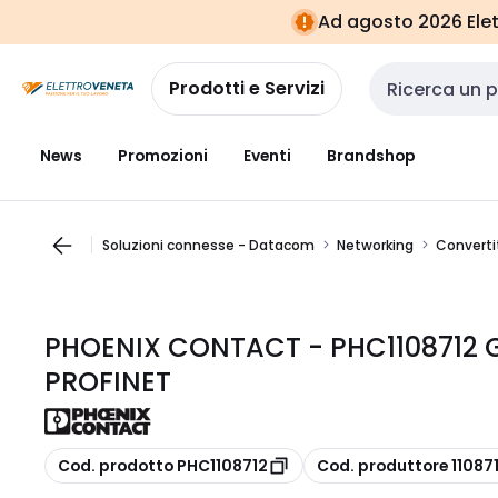
Vai alla
Vai
Ad agosto 2026 Elett
navigazione
alla
pagina
Prodotti e Servizi
Cerca input
News
Promozioni
Eventi
Brandshop
Soluzioni connesse - Datacom
Networking
Convertit
PHOENIX CONTACT - PHC1108712 
PROFINET
copia
copia
Cod. prodotto PHC1108712
Cod. produttore 11087