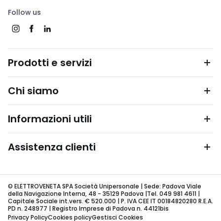
Follow us
Prodotti e servizi
Chi siamo
Informazioni utili
Assistenza clienti
© ELETTROVENETA SPA Società Unipersonale | Sede: Padova Viale
della Navigazione Interna, 48 - 35129 Padova |Tel. 049 981 4611 |
Capitale Sociale int.vers. € 520.000 | P. IVA CEE IT 00184820280 R.E.A.
PD n. 248977 | Registro Imprese di Padova n. 44121bis
Privacy Policy
Cookies policy
Gestisci Cookies