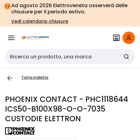
Vai alla
Vai
Ad agosto 2026 Elettroveneta osserverà delle
navigazione
alla
chiusure per il periodo estivo.
pagina
Vedi calendario chiusure
Cerca input
Torna indietro
PHOENIX CONTACT - PHC1118644
ICS50-B100X98-O-O-7035
CUSTODIE ELETTRON