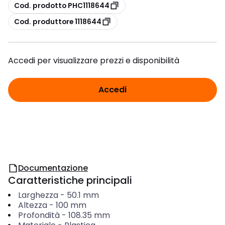
copia
Cod. prodotto PHC1118644
copia
Cod. produttore 1118644
Accedi per visualizzare prezzi e disponibilità
Accedi
Documentazione
Caratteristiche principali
Larghezza
-
50.1
mm
Altezza
-
100
mm
Profondità
-
108.35
mm