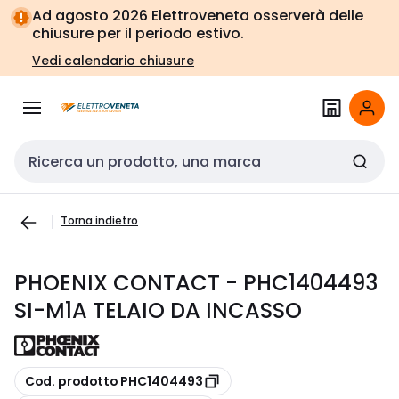
Vai alla
Vai
Ad agosto 2026 Elettroveneta osserverà delle
navigazione
alla
chiusure per il periodo estivo.
pagina
Vedi calendario chiusure
Cerca input
Torna indietro
PHOENIX CONTACT - PHC1404493
SI-M1A TELAIO DA INCASSO
copia
Cod. prodotto PHC1404493