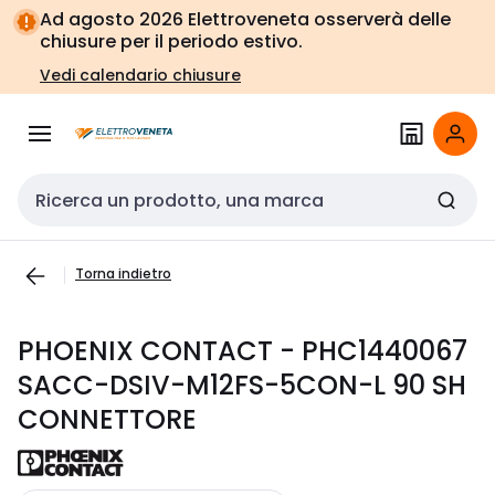
Vai alla
Vai
Ad agosto 2026 Elettroveneta osserverà delle
navigazione
alla
chiusure per il periodo estivo.
pagina
Vedi calendario chiusure
Cerca input
Torna indietro
PHOENIX CONTACT - PHC1440067
SACC-DSIV-M12FS-5CON-L 90 SH
CONNETTORE