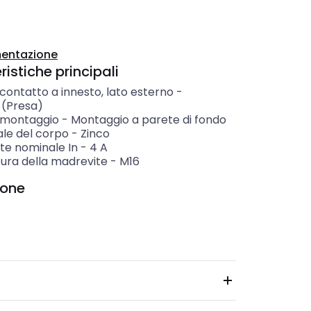
entazione
istiche principali
 contatto a innesto, lato esterno
-
(Presa)
i montaggio
-
Montaggio a parete di fondo
ale del corpo
-
Zinco
te nominale In
-
4
A
tura della madrevite
-
M16
ione