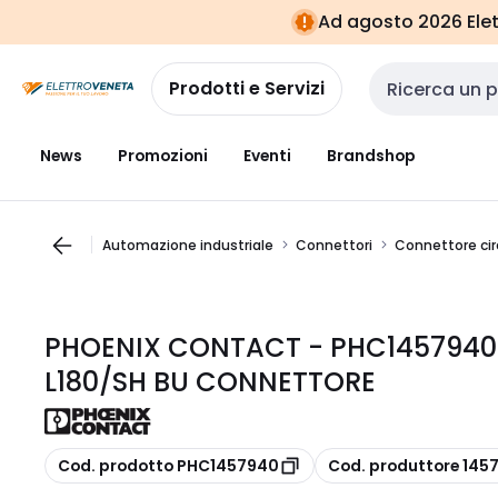
Vai alla
Vai
Ad agosto 2026 Elett
navigazione
alla
pagina
Prodotti e Servizi
Cerca input
News
Promozioni
Eventi
Brandshop
Automazione industriale
Connettori
Connettore cir
PHOENIX CONTACT - PHC145794
L180/SH BU CONNETTORE
copia
copia
Cod. prodotto PHC1457940
Cod. produttore 145