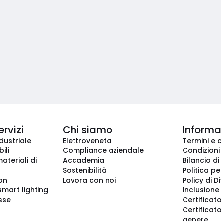
ervizi
Chi siamo
Informaz
dustriale
Elettroveneta
Termini e 
ili
Compliance aziendale
Condizioni
ateriali di
Accademia
Bilancio di
Sostenibilità
Politica pe
ion
Lavora con noi
Policy di D
smart lighting
Inclusione 
sse
Certificato
Certificato
genere