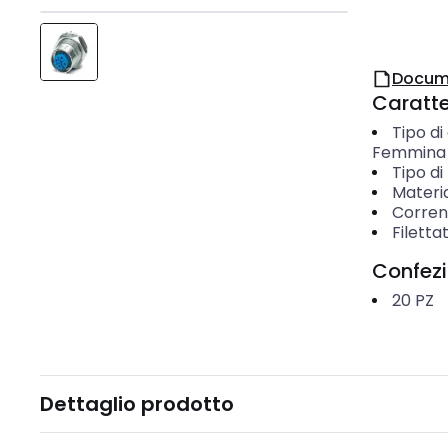
Docum
Caratter
Tipo di
Femmina 
Tipo d
Materi
Corren
Filetta
Confez
20
PZ
Dettaglio prodotto