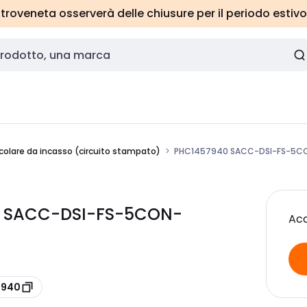
roveneta osserverà delle chiusure per il periodo estivo
colare da incasso (circuito stampato)
PHC1457940 SACC-DSI-FS-5CO
0 SACC-DSI-FS-5CON-
Acc
7940