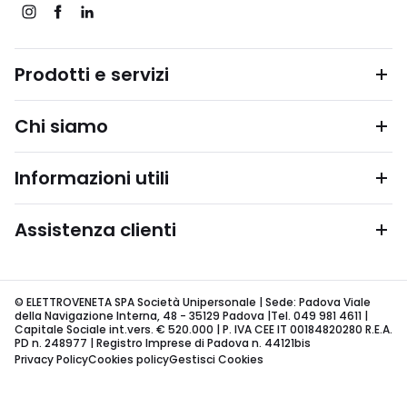
Prodotti e servizi
Chi siamo
Informazioni utili
Assistenza clienti
© ELETTROVENETA SPA Società Unipersonale | Sede: Padova Viale
della Navigazione Interna, 48 - 35129 Padova |Tel. 049 981 4611 |
Capitale Sociale int.vers. € 520.000 | P. IVA CEE IT 00184820280 R.E.A.
PD n. 248977 | Registro Imprese di Padova n. 44121bis
Privacy Policy
Cookies policy
Gestisci Cookies