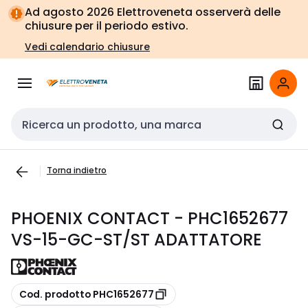
Vai alla
Vai
Ad agosto 2026 Elettroveneta osserverà delle
navigazione
alla
chiusure per il periodo estivo.
pagina
Vedi calendario chiusure
Cerca input
Torna indietro
PHOENIX CONTACT - PHC1652677
VS-15-GC-ST/ST ADATTATORE
copia
Cod. prodotto PHC1652677