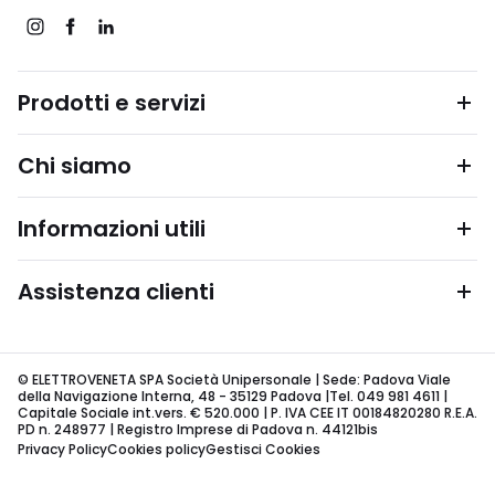
Prodotti e servizi
Chi siamo
Informazioni utili
Assistenza clienti
© ELETTROVENETA SPA Società Unipersonale | Sede: Padova Viale
della Navigazione Interna, 48 - 35129 Padova |Tel. 049 981 4611 |
Capitale Sociale int.vers. € 520.000 | P. IVA CEE IT 00184820280 R.E.A.
PD n. 248977 | Registro Imprese di Padova n. 44121bis
Privacy Policy
Cookies policy
Gestisci Cookies