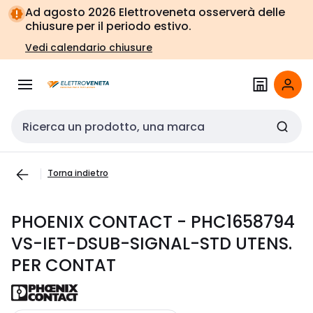
Vai alla
Vai
Ad agosto 2026 Elettroveneta osserverà delle
navigazione
alla
chiusure per il periodo estivo.
pagina
Vedi calendario chiusure
Cerca input
Torna indietro
PHOENIX CONTACT - PHC1658794
VS-IET-DSUB-SIGNAL-STD UTENS.
PER CONTAT