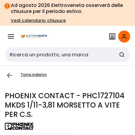
Vai alla
Vai
Ad agosto 2026 Elettroveneta osserverà delle
navigazione
alla
chiusure per il periodo estivo.
pagina
Vedi calendario chiusure
Cerca input
Torna indietro
PHOENIX CONTACT - PHC1727104
MKDS 1/11-3,81 MORSETTO A VITE
PER C.S.