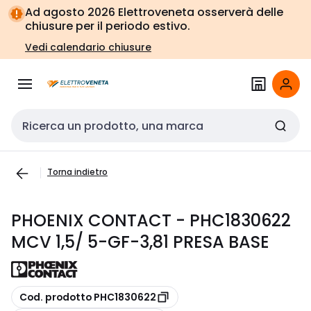
Vai alla
Vai
Ad agosto 2026 Elettroveneta osserverà delle
navigazione
alla
chiusure per il periodo estivo.
pagina
Vedi calendario chiusure
Cerca input
Torna indietro
PHOENIX CONTACT - PHC1830622
MCV 1,5/ 5-GF-3,81 PRESA BASE
copia
Cod. prodotto PHC1830622