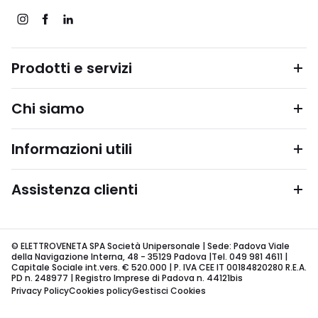
Prodotti e servizi
Chi siamo
Informazioni utili
Assistenza clienti
© ELETTROVENETA SPA Società Unipersonale | Sede: Padova Viale
della Navigazione Interna, 48 - 35129 Padova |Tel. 049 981 4611 |
Capitale Sociale int.vers. € 520.000 | P. IVA CEE IT 00184820280 R.E.A.
PD n. 248977 | Registro Imprese di Padova n. 44121bis
Privacy Policy
Cookies policy
Gestisci Cookies