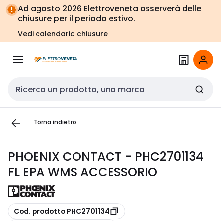
Vai alla
Vai
Ad agosto 2026 Elettroveneta osserverà delle
navigazione
alla
chiusure per il periodo estivo.
pagina
Vedi calendario chiusure
Cerca input
Torna indietro
PHOENIX CONTACT - PHC2701134
FL EPA WMS ACCESSORIO
copia
Cod. prodotto PHC2701134