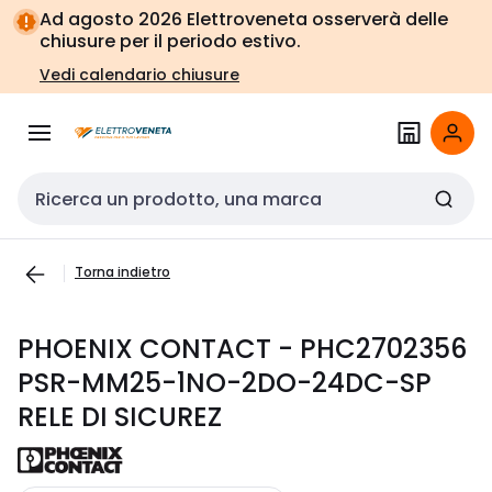
Vai alla
Vai
Ad agosto 2026 Elettroveneta osserverà delle
navigazione
alla
chiusure per il periodo estivo.
pagina
Vedi calendario chiusure
Cerca input
Torna indietro
PHOENIX CONTACT - PHC2702356
PSR-MM25-1NO-2DO-24DC-SP
RELE DI SICUREZ