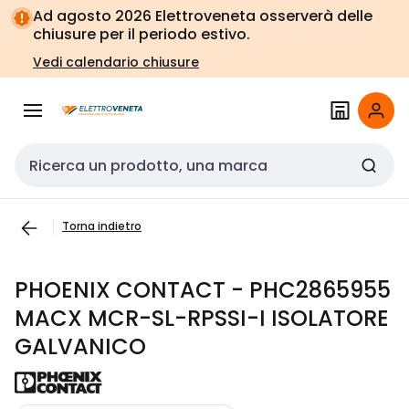
Vai alla
Vai
Ad agosto 2026 Elettroveneta osserverà delle
navigazione
alla
chiusure per il periodo estivo.
pagina
Vedi calendario chiusure
Cerca input
Torna indietro
PHOENIX CONTACT - PHC2865955
MACX MCR-SL-RPSSI-I ISOLATORE
GALVANICO