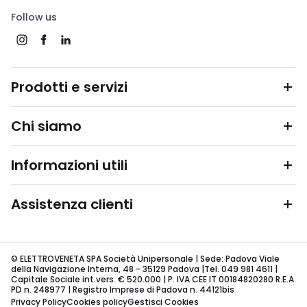
Follow us
Prodotti e servizi
Chi siamo
Informazioni utili
Assistenza clienti
© ELETTROVENETA SPA Società Unipersonale | Sede: Padova Viale
della Navigazione Interna, 48 - 35129 Padova |Tel. 049 981 4611 |
Capitale Sociale int.vers. € 520.000 | P. IVA CEE IT 00184820280 R.E.A.
PD n. 248977 | Registro Imprese di Padova n. 44121bis
Privacy Policy
Cookies policy
Gestisci Cookies