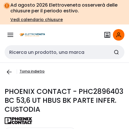
Vai alla
Vai
Ad agosto 2026 Elettroveneta osserverà delle
navigazione
alla
chiusure per il periodo estivo.
pagina
Vedi calendario chiusure
Cerca input
Torna indietro
PHOENIX CONTACT - PHC2896403
BC 53,6 UT HBUS BK PARTE INFER.
CUSTODIA