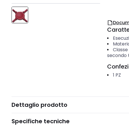
Docum
Caratter
Esecuzi
Materia
Classe 
secondo 
Confez
1
PZ
Dettaglio prodotto
Specifiche tecniche