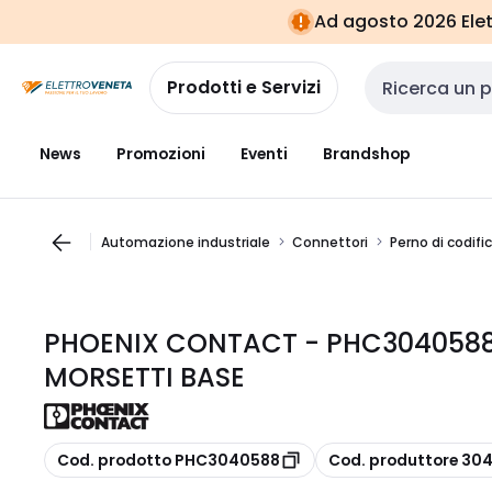
Vai alla
Vai
Ad agosto 2026 Elett
navigazione
alla
pagina
Prodotti e Servizi
Cerca input
News
Promozioni
Eventi
Brandshop
Automazione industriale
Connettori
Perno di codifi
PHOENIX CONTACT - PHC3040588
MORSETTI BASE
copia
copia
Cod. prodotto PHC3040588
Cod. produttore 30