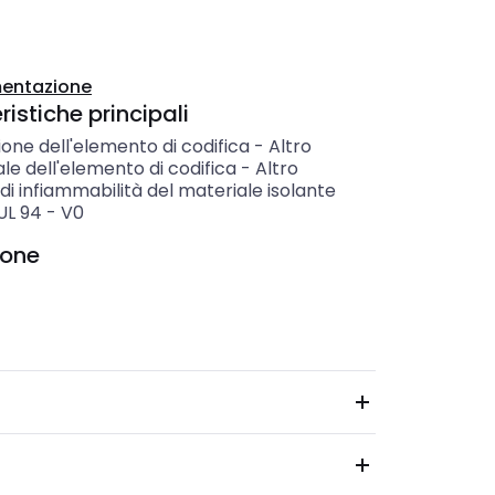
entazione
istiche principali
one dell'elemento di codifica
-
Altro
le dell'elemento di codifica
-
Altro
di infiammabilità del materiale isolante
UL 94
-
V0
ione