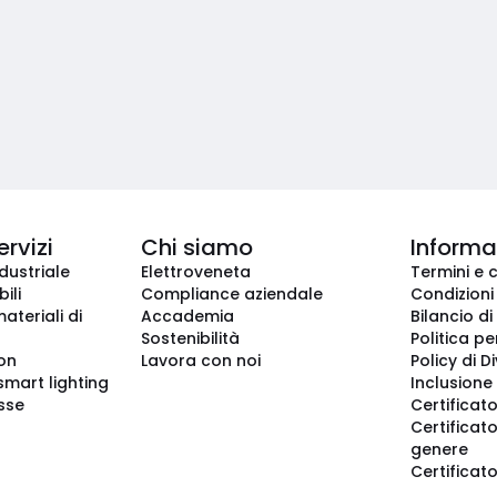
ervizi
Chi siamo
Informaz
dustriale
Elettroveneta
Termini e 
ili
Compliance aziendale
Condizioni
ateriali di
Accademia
Bilancio di
Sostenibilità
Politica pe
ion
Lavora con noi
Policy di D
smart lighting
Inclusione 
sse
Certificato
Certificato
genere
Certificat