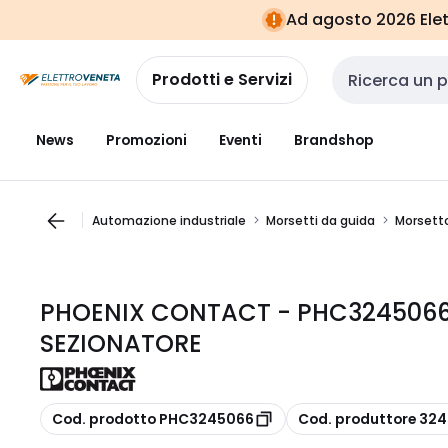
Vai alla
Vai
Ad agosto 2026 Elett
navigazione
alla
pagina
Prodotti e Servizi
Cerca input
News
Promozioni
Eventi
Brandshop
Automazione industriale
Morsetti da guida
Morsetto
PHOENIX CONTACT - PHC3245066
SEZIONATORE
copia
copia
Cod. prodotto PHC3245066
Cod. produttore 32