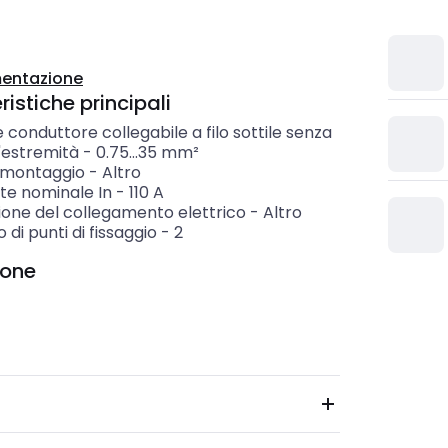
entazione
istiche principali
 conduttore collegabile a filo sottile senza
'estremità
-
0.75...35
mm²
i montaggio
-
Altro
te nominale In
-
110
A
ione del collegamento elettrico
-
Altro
di punti di fissaggio
-
2
ione