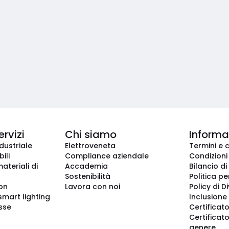
ervizi
Chi siamo
Informaz
dustriale
Elettroveneta
Termini e 
ili
Compliance aziendale
Condizioni
ateriali di
Accademia
Bilancio di
Sostenibilità
Politica pe
ion
Lavora con noi
Policy di D
smart lighting
Inclusione 
sse
Certificato
Certificato
genere