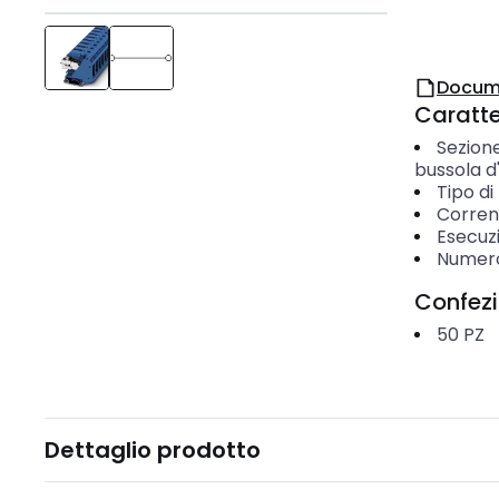
Docum
Caratter
Sezione
bussola d
Tipo d
Corren
Esecuz
Numero 
Confez
50
PZ
Dettaglio prodotto