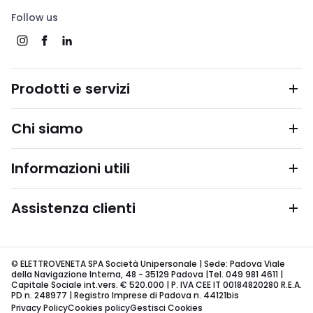
Follow us
Prodotti e servizi
Chi siamo
Informazioni utili
Assistenza clienti
© ELETTROVENETA SPA Società Unipersonale | Sede: Padova Viale
della Navigazione Interna, 48 - 35129 Padova |Tel. 049 981 4611 |
Capitale Sociale int.vers. € 520.000 | P. IVA CEE IT 00184820280 R.E.A.
PD n. 248977 | Registro Imprese di Padova n. 44121bis
Privacy Policy
Cookies policy
Gestisci Cookies