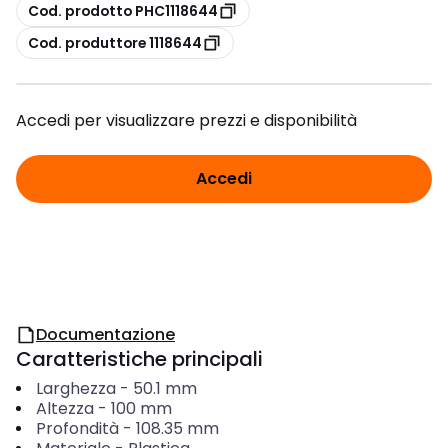
copia
Cod. prodotto PHC1118644
copia
Cod. produttore 1118644
Accedi per visualizzare prezzi e disponibilità
Accedi
Documentazione
Caratteristiche principali
Larghezza
-
50.1
mm
Altezza
-
100
mm
Profondità
-
108.35
mm