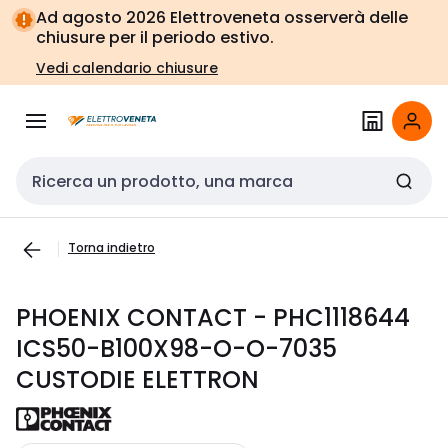
Vai alla
Vai
Ad agosto 2026 Elettroveneta osserverà delle
navigazione
alla
chiusure per il periodo estivo.
pagina
Vedi calendario chiusure
Cerca input
Torna indietro
PHOENIX CONTACT - PHC1118644
ICS50-B100X98-O-O-7035
CUSTODIE ELETTRON