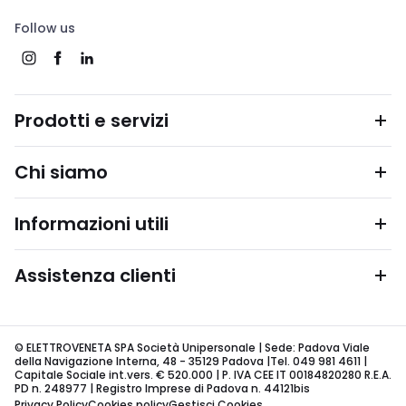
Follow us
Prodotti e servizi
Chi siamo
Informazioni utili
Assistenza clienti
© ELETTROVENETA SPA Società Unipersonale | Sede: Padova Viale
della Navigazione Interna, 48 - 35129 Padova |Tel. 049 981 4611 |
Capitale Sociale int.vers. € 520.000 | P. IVA CEE IT 00184820280 R.E.A.
PD n. 248977 | Registro Imprese di Padova n. 44121bis
Privacy Policy
Cookies policy
Gestisci Cookies