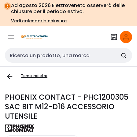
Vai alla
Vai
Ad agosto 2026 Elettroveneta osserverà delle
navigazione
alla
chiusure per il periodo estivo.
pagina
Vedi calendario chiusure
Cerca input
Torna indietro
PHOENIX CONTACT - PHC1200305
SAC BIT M12-D16 ACCESSORIO
UTENSILE