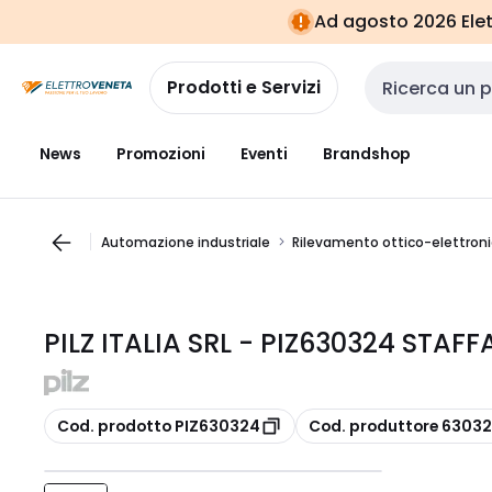
Vai alla
Vai
Ad agosto 2026 Elett
navigazione
alla
pagina
Prodotti e Servizi
Cerca input
News
Promozioni
Eventi
Brandshop
Automazione industriale
Rilevamento ottico-elettron
PILZ ITALIA SRL - PIZ630324 STAF
copia
copia
Cod. prodotto PIZ630324
Cod. produttore 6303