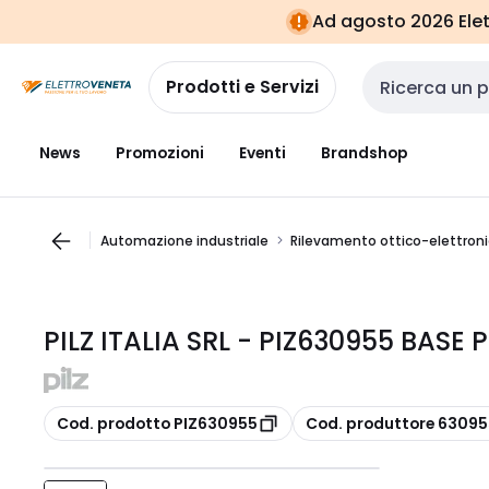
Vai alla
Vai
Ad agosto 2026 Elett
navigazione
alla
pagina
Prodotti e Servizi
Cerca input
News
Promozioni
Eventi
Brandshop
Automazione industriale
Rilevamento ottico-elettron
PILZ ITALIA SRL - PIZ630955 BASE
copia
copia
Cod. prodotto PIZ630955
Cod. produttore 63095