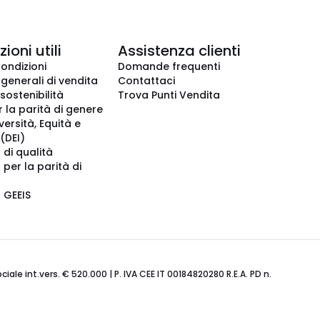
ioni utili
Assistenza clienti
condizioni
Domande frequenti
 generali di vendita
Contattaci
 sostenibilità
Trova Punti Vendita
r la parità di genere
iversità, Equità e
(DEI)
 di qualità
 per la parità di
o GEEIS
ale int.vers. € 520.000 | P. IVA CEE IT 00184820280 R.E.A. PD n.