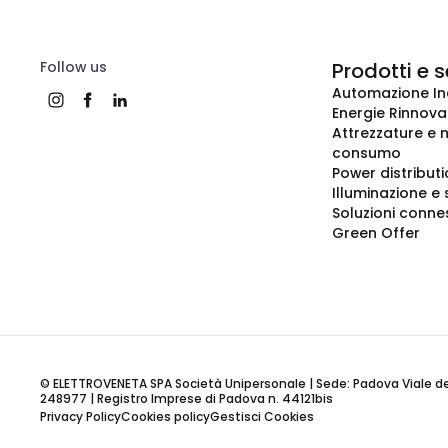
Follow us
Prodotti e s
Automazione In
Energie Rinnovab
Attrezzature e m
consumo
Power distribut
Illuminazione e 
Soluzioni conne
Green Offer
© ELETTROVENETA SPA Società Unipersonale | Sede: Padova Viale della
248977 | Registro Imprese di Padova n. 44121bis
Privacy Policy
Cookies policy
Gestisci Cookies