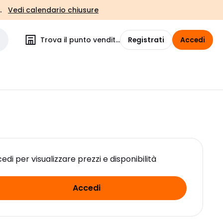
.
Vedi calendario chiusure
Trova il punto vendita
Registrati
Accedi
edi per visualizzare prezzi e disponibilità
Accedi