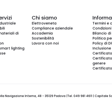
ervizi
Chi siamo
Informaz
dustriale
Elettroveneta
Termini e 
ili
Compliance aziendale
Condizioni
ateriali di
Accademia
Bilancio di
Sostenibilità
Politica pe
ion
Lavora con noi
Policy di D
smart lighting
Inclusione 
sse
Certificato
Certificato
genere
Certificat
 Navigazione Interna, 48 - 35129 Padova |Tel. 049 981 4611 | Capitale Soci