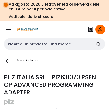
Vai alla
Vai
Ad agosto 2026 Elettroveneta osserverà delle
navigazione
alla
chiusure per il periodo estivo.
pagina
Vedi calendario chiusure
Cerca input
Torna indietro
PILZ ITALIA SRL - PIZ631070 PSEN
OP ADVANCED PROGRAMMING
ADAPTER