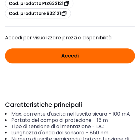
copia
Cod. prodotto PIZ632121
copia
Cod. produttore 632121
Accedi per visualizzare prezzi e disponibilità
Accedi
Caratteristiche principali
Max. corrente d'uscita nell'uscita sicura
-
100
mA
Portata del campo di protezione
-
15
m
Tipo di tensione di alimentazione
-
DC
Lunghezza d'onda del sensore
-
850
nm
Numero di uscite semiconduttori con funzione di