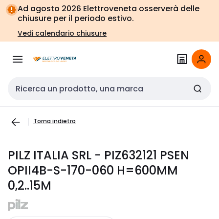
Vai alla
Vai
Ad agosto 2026 Elettroveneta osserverà delle
navigazione
alla
chiusure per il periodo estivo.
pagina
Vedi calendario chiusure
Cerca input
Torna indietro
PILZ ITALIA SRL - PIZ632121 PSEN
OPII4B-S-170-060 H=600MM
0,2..15M