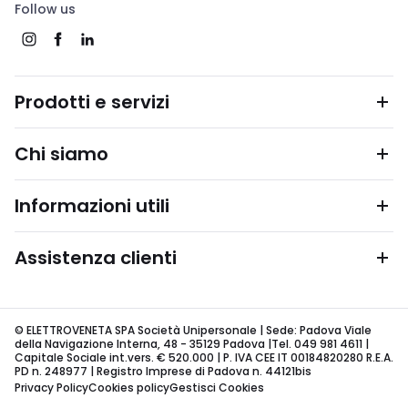
Follow us
Prodotti e servizi
Chi siamo
Informazioni utili
Assistenza clienti
© ELETTROVENETA SPA Società Unipersonale | Sede: Padova Viale
della Navigazione Interna, 48 - 35129 Padova |Tel. 049 981 4611 |
Capitale Sociale int.vers. € 520.000 | P. IVA CEE IT 00184820280 R.E.A.
PD n. 248977 | Registro Imprese di Padova n. 44121bis
Privacy Policy
Cookies policy
Gestisci Cookies