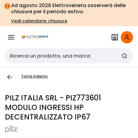
Vai alla
Vai
Ad agosto 2026 Elettroveneta osserverà delle
navigazione
alla
chiusure per il periodo estivo.
pagina
Vedi calendario chiusure
Cerca input
Torna indietro
PILZ ITALIA SRL - PIZ773601
MODULO INGRESSI HP
DECENTRALIZZATO IP67