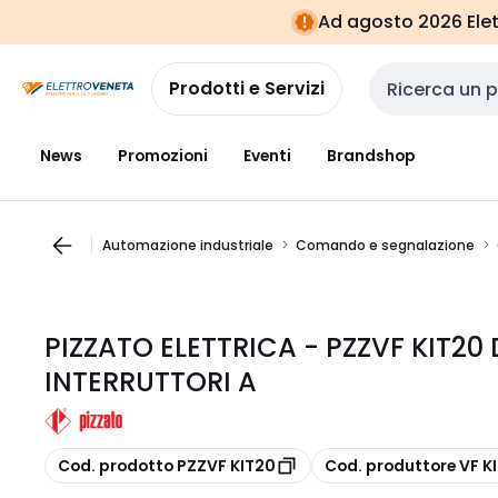
Vai alla
Vai
Ad agosto 2026 Elett
navigazione
alla
pagina
Prodotti e Servizi
Cerca input
News
Promozioni
Eventi
Brandshop
Automazione industriale
Comando e segnalazione
PIZZATO ELETTRICA - PZZVF KIT20
INTERRUTTORI A
copia
copia
Cod. prodotto PZZVF KIT20
Cod. produttore VF K