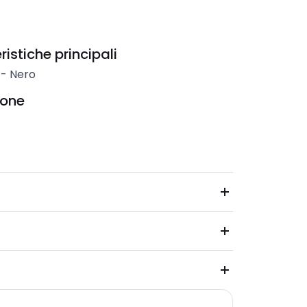
istiche principali
-
Nero
ione