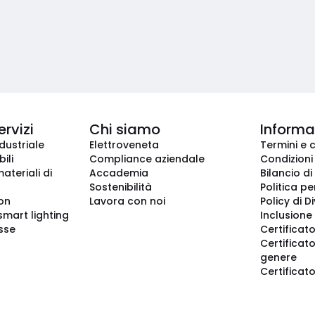
ervizi
Chi siamo
Informaz
dustriale
Elettroveneta
Termini e 
ili
Compliance aziendale
Condizioni
ateriali di
Accademia
Bilancio di
Sostenibilità
Politica pe
ion
Lavora con noi
Policy di D
smart lighting
Inclusione 
sse
Certificato
Certificato
genere
Certificat