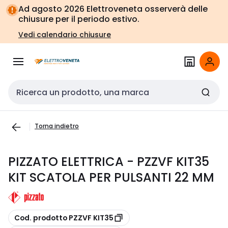
Vai alla
Vai
Ad agosto 2026 Elettroveneta osserverà delle
navigazione
alla
chiusure per il periodo estivo.
pagina
Vedi calendario chiusure
Cerca input
Torna indietro
PIZZATO ELETTRICA - PZZVF KIT35
KIT SCATOLA PER PULSANTI 22 MM
copia
Cod. prodotto PZZVF KIT35