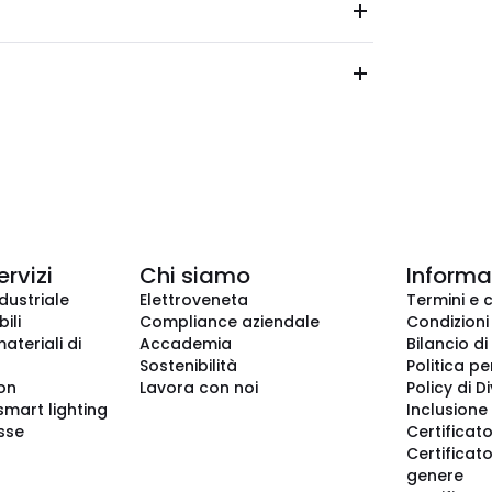
ervizi
Chi siamo
Informaz
dustriale
Elettroveneta
Termini e 
ili
Compliance aziendale
Condizioni
ateriali di
Accademia
Bilancio di
Sostenibilità
Politica pe
ion
Lavora con noi
Policy di D
smart lighting
Inclusione 
sse
Certificato
Certificato
genere