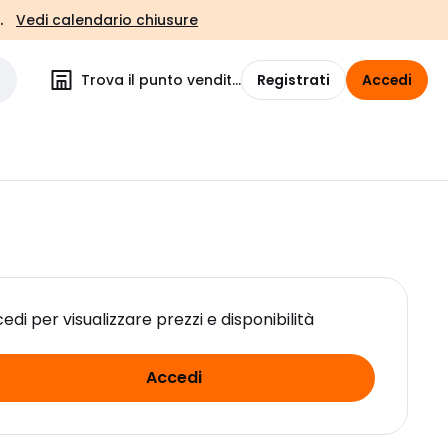
.
Vedi calendario chiusure
Trova il punto vendita
Registrati
Accedi
edi per visualizzare prezzi e disponibilità
Accedi