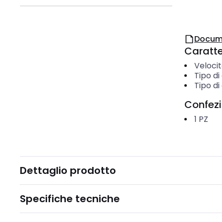
Docum
Caratter
Velocit
Tipo di
Tipo d
Confez
1
PZ
Dettaglio prodotto
Specifiche tecniche