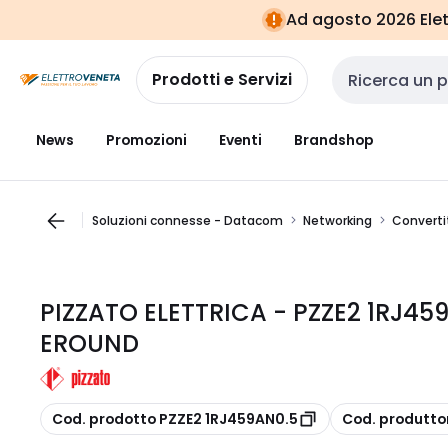
Vai alla
Vai
Ad agosto 2026 Elett
navigazione
alla
pagina
Prodotti e Servizi
Cerca input
News
Promozioni
Eventi
Brandshop
Soluzioni connesse - Datacom
Networking
Convertit
PIZZATO ELETTRICA - PZZE2 1RJ45
EROUND
copia
copia
Cod. prodotto PZZE2 1RJ459AN0.5
Cod. produtto