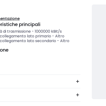
entazione
istiche principali
à di trasmissione
-
1000000
kBit/s
 collegamento lato primario
-
Altro
i collegamento lato secondario
-
Altro
ione