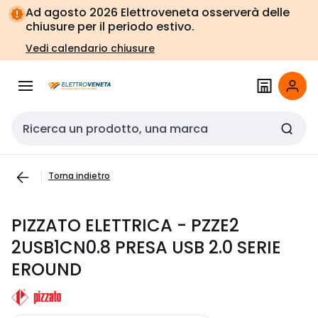
Vai alla
Vai
Ad agosto 2026 Elettroveneta osserverà delle
navigazione
alla
chiusure per il periodo estivo.
pagina
Vedi calendario chiusure
Cerca input
Torna indietro
PIZZATO ELETTRICA - PZZE2
2USB1CN0.8 PRESA USB 2.0 SERIE
EROUND