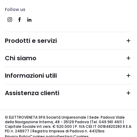
Follow us
Prodotti e servizi
Chi siamo
Informazioni utili
Assistenza clienti
© ELETTROVENETA SPA Società Unipersonale | Sede: Padova Viale
della Navigazione Interna, 48 - 35129 Padova |Tel. 049 981 4611 |
Capitale Sociale int.vers. € 520.000 | P. IVA CEE IT 00184820280 R.E.A.
PD n. 248977 | Registro Imprese di Padova n. 44121bis
Privacy Policy
Cookies policy
Gestisci Cookies