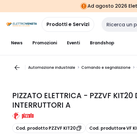
Vai alla
Vai
Ad agosto 2026 Elett
navigazione
alla
pagina
Prodotti e Servizi
Cerca input
News
Promozioni
Eventi
Brandshop
Automazione industriale
Comando e segnalazione
PIZZATO ELETTRICA - PZZVF KIT20
INTERRUTTORI A
copia
copia
Cod. prodotto PZZVF KIT20
Cod. produttore VF K