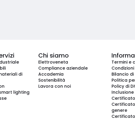
ervizi
Chi siamo
Informaz
dustriale
Elettroveneta
Termini e 
ili
Compliance aziendale
Condizioni
ateriali di
Accademia
Bilancio di
Sostenibilità
Politica pe
ion
Lavora con noi
Policy di D
smart lighting
Inclusione 
sse
Certificato
Certificato
genere
Certificat