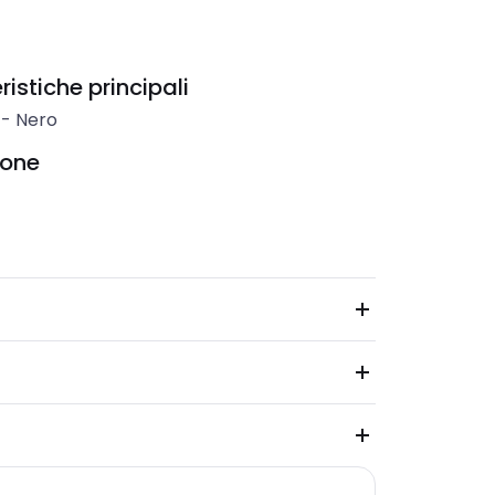
istiche principali
-
Nero
ione