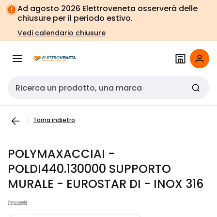
Vai alla
Vai
Ad agosto 2026 Elettroveneta osserverà delle
navigazione
alla
chiusure per il periodo estivo.
pagina
Vedi calendario chiusure
Cerca input
Torna indietro
POLYMAXACCIAI -
POLDI440.130000 SUPPORTO
MURALE - EUROSTAR DI - INOX 316