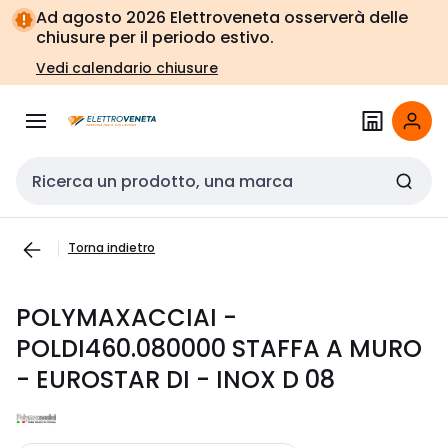
Vai alla
Vai
Ad agosto 2026 Elettroveneta osserverà delle
navigazione
alla
chiusure per il periodo estivo.
pagina
Vedi calendario chiusure
Cerca input
Torna indietro
POLYMAXACCIAI -
POLDI460.080000 STAFFA A MURO
- EUROSTAR DI - INOX D 08