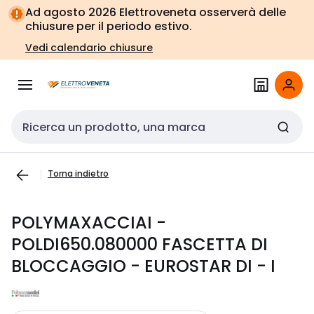
Vai alla
Vai
Ad agosto 2026 Elettroveneta osserverà delle
navigazione
alla
chiusure per il periodo estivo.
pagina
Vedi calendario chiusure
Cerca input
Torna indietro
POLYMAXACCIAI -
POLDI650.080000 FASCETTA DI
BLOCCAGGIO - EUROSTAR DI - I