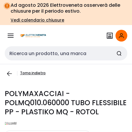
Vai alla
Vai
Ad agosto 2026 Elettroveneta osserverà delle
navigazione
alla
chiusure per il periodo estivo.
pagina
Vedi calendario chiusure
Cerca input
Torna indietro
POLYMAXACCIAI -
POLMQ010.060000 TUBO FLESSIBILE
PP - PLASTIKO MQ - ROTOL