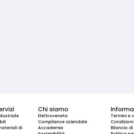
ervizi
Chi siamo
Informaz
dustriale
Elettroveneta
Termini e 
ili
Compliance aziendale
Condizioni
ateriali di
Accademia
Bilancio di
Sostenibilità
Politica pe