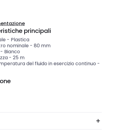
entazione
istiche principali
ale
-
Plastica
ro nominale
-
80
mm
-
Bianco
zza
-
25
m
peratura del fluido in esercizio continuo
-
ione