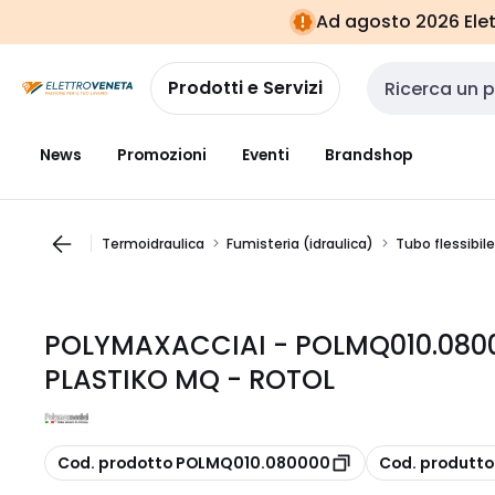
Vai alla
Vai
Ad agosto 2026 Elett
navigazione
alla
pagina
Prodotti e Servizi
Cerca input
News
Promozioni
Eventi
Brandshop
Termoidraulica
Fumisteria (idraulica)
Tubo flessibile
POLYMAXACCIAI - POLMQ010.08000
PLASTIKO MQ - ROTOL
copia
copia
Cod. prodotto POLMQ010.080000
Cod. produtt