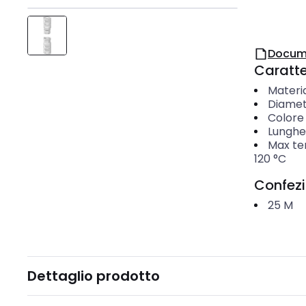
Docum
Caratter
Materi
Diamet
Colore
Lunghe
Max tem
120
°C
Confez
25
M
Dettaglio prodotto