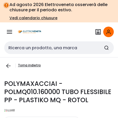
Vai alla
Vai
Ad agosto 2026 Elettroveneta osserverà delle
navigazione
alla
chiusure per il periodo estivo.
pagina
Vedi calendario chiusure
Cerca input
Torna indietro
POLYMAXACCIAI -
POLMQ010.160000 TUBO FLESSIBILE
PP - PLASTIKO MQ - ROTOL