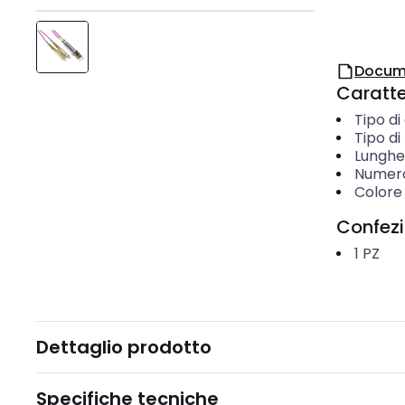
Docum
Caratter
Tipo d
Tipo di
Lunghe
Numero
Colore
Confez
1
PZ
Dettaglio prodotto
Specifiche tecniche