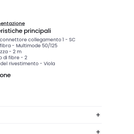
entazione
istiche principali
i connettore collegamento 1
-
SC
 fibra
-
Multimode 50/125
zza
-
2
m
 di fibre
-
2
 del rivestimento
-
Viola
ione