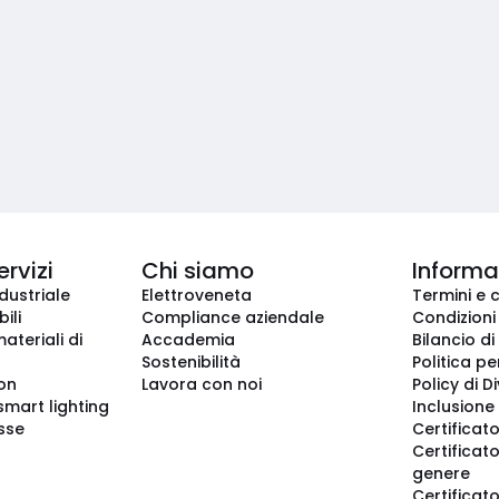
ervizi
Chi siamo
Informaz
dustriale
Elettroveneta
Termini e 
ili
Compliance aziendale
Condizioni
ateriali di
Accademia
Bilancio di
Sostenibilità
Politica pe
ion
Lavora con noi
Policy di D
smart lighting
Inclusione 
sse
Certificato
Certificato
genere
Certificat