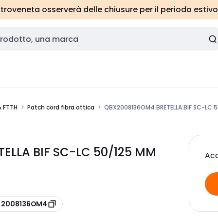
roveneta osserverà delle chiusure per il periodo estivo
& FTTH
Patch cord fibra ottica
QBX2008136OM4 BRETELLA BIF SC-LC 
ELLA BIF SC-LC 50/125 MM
Acc
e 2008136OM4