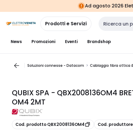
Vai alla
Vai
Ad agosto 2026 Elett
navigazione
alla
pagina
Prodotti e Servizi
Cerca input
News
Promozioni
Eventi
Brandshop
Soluzioni connesse - Datacom
Cablaggio fibra ottica 
QUBIX SPA - QBX2008136OM4 BRET
OM4 2MT
copia
copia
Cod. prodotto QBX2008136OM4
Cod. produttor