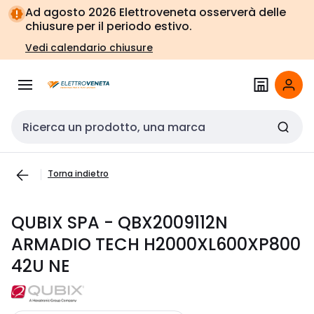
Vai alla
Vai
Ad agosto 2026 Elettroveneta osserverà delle
navigazione
alla
chiusure per il periodo estivo.
pagina
Vedi calendario chiusure
Cerca input
Torna indietro
QUBIX SPA - QBX2009112N
ARMADIO TECH H2000XL600XP800
42U NE