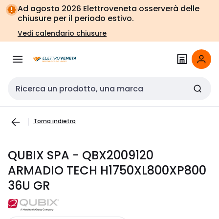
Vai alla
Vai
Ad agosto 2026 Elettroveneta osserverà delle
navigazione
alla
chiusure per il periodo estivo.
pagina
Vedi calendario chiusure
Cerca input
Torna indietro
QUBIX SPA - QBX2009120
ARMADIO TECH H1750XL800XP800
36U GR