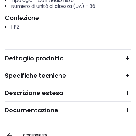
Tipologia
-
Con telaio fisso
Numero di unità di altezza (UA)
-
36
Confezione
1
PZ
Dettaglio prodotto
Specifiche tecniche
Descrizione estesa
Documentazione
Torna indietro