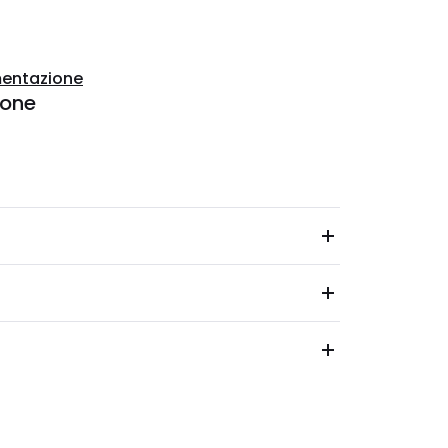
entazione
ione