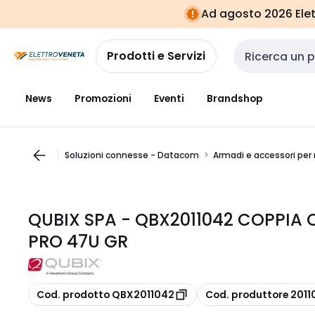
Vai alla
Vai
Ad agosto 2026 Elett
navigazione
alla
pagina
Prodotti e Servizi
Cerca input
News
Promozioni
Eventi
Brandshop
Soluzioni connesse - Datacom
Armadi e accessori per
QUBIX SPA - QBX2011042 COPPIA 
PRO 47U GR
copia
copia
Cod. prodotto QBX2011042
Cod. produttore 2011