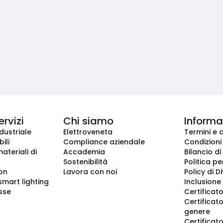
ervizi
Chi siamo
Informaz
dustriale
Elettroveneta
Termini e 
ili
Compliance aziendale
Condizioni
ateriali di
Accademia
Bilancio di
Sostenibilità
Politica pe
ion
Lavora con noi
Policy di D
smart lighting
Inclusione 
sse
Certificato
Certificato
genere
Certificat