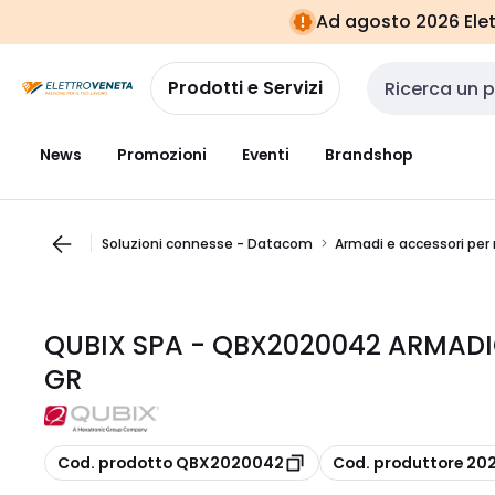
Vai alla
Vai
Ad agosto 2026 Elett
navigazione
alla
pagina
Prodotti e Servizi
Cerca input
News
Promozioni
Eventi
Brandshop
Soluzioni connesse - Datacom
Armadi e accessori per
QUBIX SPA - QBX2020042 ARMAD
GR
copia
copia
Cod. prodotto QBX2020042
Cod. produttore 2