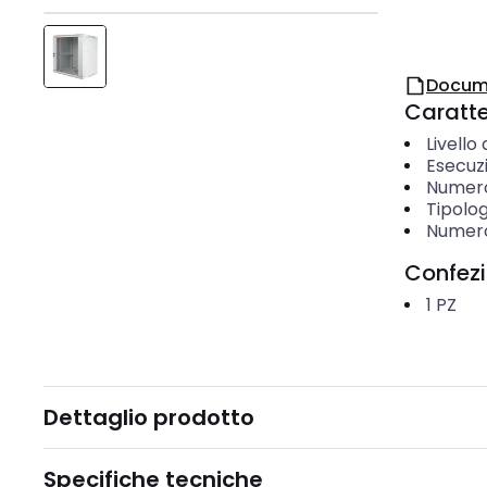
Docum
Caratter
Livello
Esecuzi
Numero
Tipolog
Numero 
Confez
1
PZ
Dettaglio prodotto
Specifiche tecniche