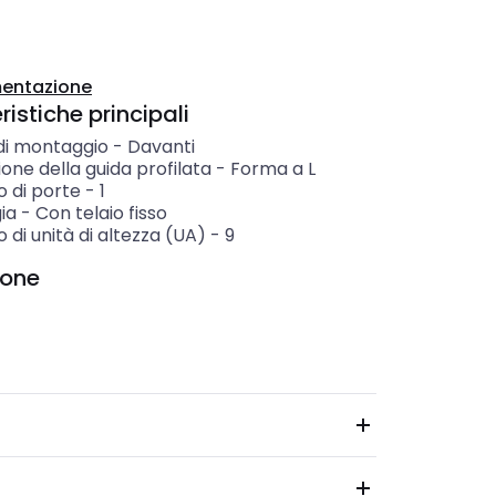
entazione
istiche principali
 di montaggio
-
Davanti
one della guida profilata
-
Forma a L
 di porte
-
1
ia
-
Con telaio fisso
di unità di altezza (UA)
-
9
ione