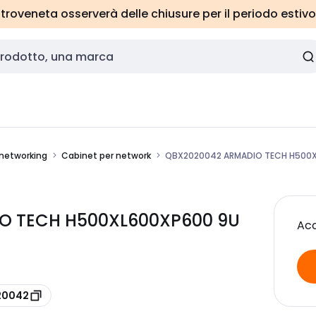
roveneta osserverà delle chiusure per il periodo estivo
 networking
Cabinet per network
QBX2020042 ARMADIO TECH H500X
IO TECH H500XL600XP600 9U
Acc
020042