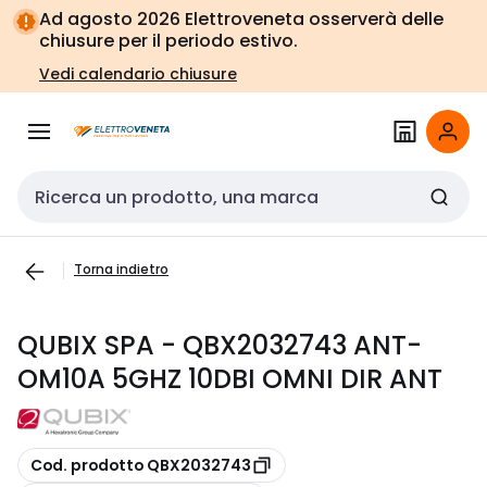
Vai alla
Vai
Ad agosto 2026 Elettroveneta osserverà delle
navigazione
alla
chiusure per il periodo estivo.
pagina
Vedi calendario chiusure
Cerca input
Torna indietro
QUBIX SPA - QBX2032743 ANT-
OM10A 5GHZ 10DBI OMNI DIR ANT
copia
Cod. prodotto QBX2032743