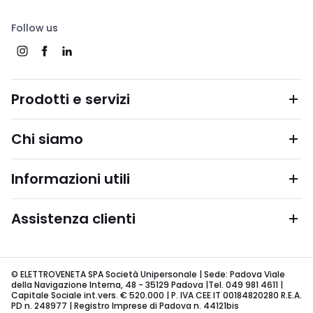
Follow us
Prodotti e servizi
Chi siamo
Informazioni utili
Assistenza clienti
© ELETTROVENETA SPA Società Unipersonale | Sede: Padova Viale
della Navigazione Interna, 48 - 35129 Padova |Tel. 049 981 4611 |
Capitale Sociale int.vers. € 520.000 | P. IVA CEE IT 00184820280 R.E.A.
PD n. 248977 | Registro Imprese di Padova n. 44121bis