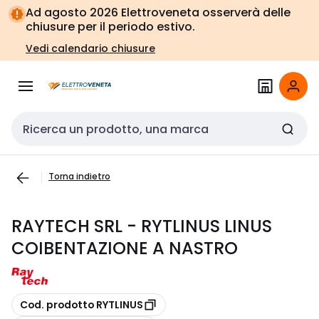
Vai alla
Vai
Ad agosto 2026 Elettroveneta osserverà delle
navigazione
alla
chiusure per il periodo estivo.
pagina
Vedi calendario chiusure
Cerca input
Torna indietro
RAYTECH SRL - RYTLINUS LINUS
COIBENTAZIONE A NASTRO
copia
Cod. prodotto RYTLINUS