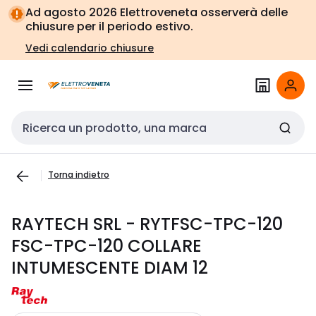
Vai alla
Vai
Ad agosto 2026 Elettroveneta osserverà delle
navigazione
alla
chiusure per il periodo estivo.
pagina
Vedi calendario chiusure
Cerca input
Torna indietro
RAYTECH SRL - RYTFSC-TPC-120
FSC-TPC-120 COLLARE
INTUMESCENTE DIAM 12