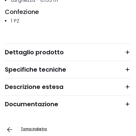
Larghezza
-
0.155
m
Confezione
1
PZ
Dettaglio prodotto
Specifiche tecniche
Descrizione estesa
Documentazione
Torna indietro