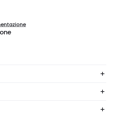
entazione
ione