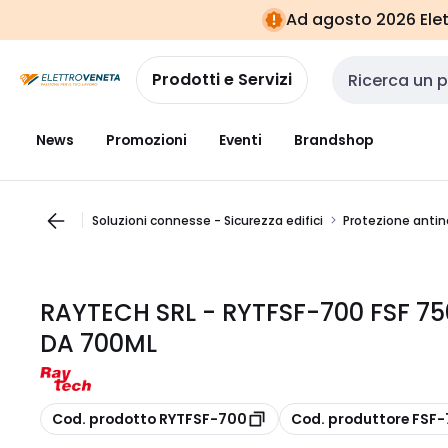
Vai alla
Vai
Ad agosto 2026 Elett
navigazione
alla
pagina
Prodotti e Servizi
Cerca input
News
Promozioni
Eventi
Brandshop
Soluzioni connesse - Sicurezza edifici
Protezione anti
RAYTECH SRL - RYTFSF-700 FSF 7
DA 700ML
copia
copia
Cod. prodotto RYTFSF-700
Cod. produttore FSF