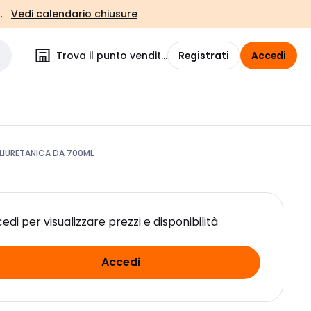
.
Vedi calendario chiusure
Trova il punto vendita
Registrati
Accedi
LIURETANICA DA 700ML
edi per visualizzare prezzi e disponibilità
Accedi