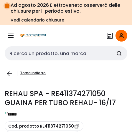
Vai alla
Vai
Ad agosto 2026 Elettroveneta osserverà delle
navigazione
alla
chiusure per il periodo estivo.
pagina
Vedi calendario chiusure
Cerca input
Torna indietro
REHAU SPA - RE411374271050
GUAINA PER TUBO REHAU- 16/17
copia
Cod. prodotto RE411374271050