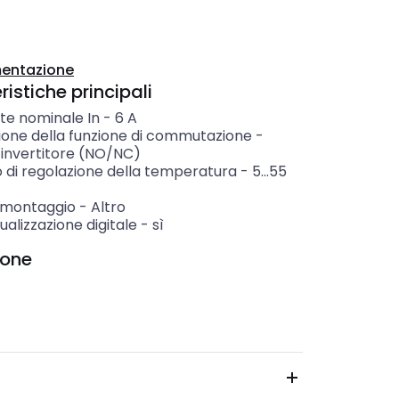
entazione
istiche principali
te nominale In
-
6
A
ione della funzione di commutazione
-
invertitore (NO/NC)
di regolazione della temperatura
-
5...55
i montaggio
-
Altro
ualizzazione digitale
-
sì
ione