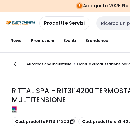
Vai alla
Vai
Ad agosto 2026 Elett
navigazione
alla
pagina
Prodotti e Servizi
Cerca input
News
Promozioni
Eventi
Brandshop
Automazione industriale
Cond. e climatizzazione per 
RITTAL SPA - RIT3114200 TERMOST
MULTITENSIONE
copia
copia
Cod. prodotto RIT3114200
Cod. produttore 31142