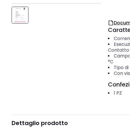
Docum
Caratter
Corren
Esecuz
Contatto 
Campo 
°C
Tipo d
Con vis
Confez
1
PZ
Dettaglio prodotto