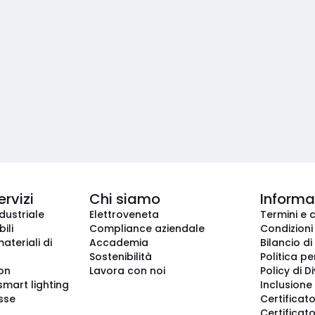
ervizi
Chi siamo
Informaz
dustriale
Elettroveneta
Termini e 
ili
Compliance aziendale
Condizioni
ateriali di
Accademia
Bilancio di
Sostenibilità
Politica pe
ion
Lavora con noi
Policy di D
smart lighting
Inclusione 
sse
Certificato
Certificato