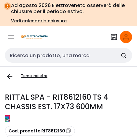
Vai alla
Vai
Ad agosto 2026 Elettroveneta osserverà delle
navigazione
alla
chiusure per il periodo estivo.
pagina
Vedi calendario chiusure
Cerca input
Torna indietro
RITTAL SPA - RIT8612160 TS 4
CHASSIS EST. 17X73 600MM
copia
Cod. prodotto RIT8612160