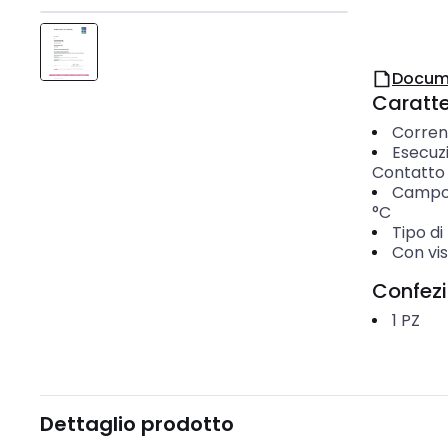
Docum
Caratter
Corren
Esecuz
Contatto 
Campo 
°C
Tipo d
Con vis
Confez
1
PZ
Dettaglio prodotto