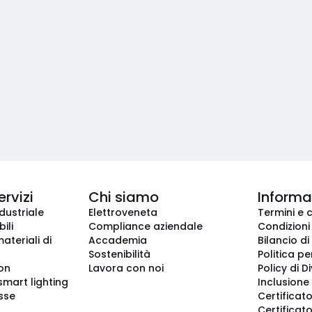
ervizi
Chi siamo
Informaz
dustriale
Elettroveneta
Termini e 
ili
Compliance aziendale
Condizioni
ateriali di
Accademia
Bilancio di
Sostenibilità
Politica pe
ion
Lavora con noi
Policy di D
smart lighting
Inclusione 
sse
Certificato
Certificato