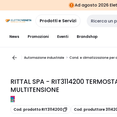
Vai alla
Vai
Ad agosto 2026 Elett
navigazione
alla
pagina
Prodotti e Servizi
Cerca input
News
Promozioni
Eventi
Brandshop
Automazione industriale
Cond. e climatizzazione per 
RITTAL SPA - RIT3114200 TERMOST
MULTITENSIONE
copia
copia
Cod. prodotto RIT3114200
Cod. produttore 31142