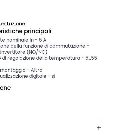
entazione
istiche principali
te nominale In
-
6
A
ione della funzione di commutazione
-
invertitore (NO/NC)
di regolazione della temperatura
-
5...55
i montaggio
-
Altro
ualizzazione digitale
-
sì
ione